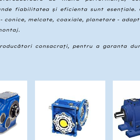
 unde fiabilitatea și eficienta sunt esențial
- conice, melcate, coaxiale, planetare - adapta
montaj.
oducători consacrați, pentru a garanta dur