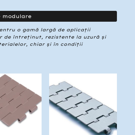
e modulare
pentru o gam
ă
largă de aplica
ț
ii
 de întreținut, rezistente la uzură și
rialelor, chiar și în condiții