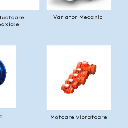
Variator Mecanic
ductoare
oaxiale
re
Motoare vibratoare