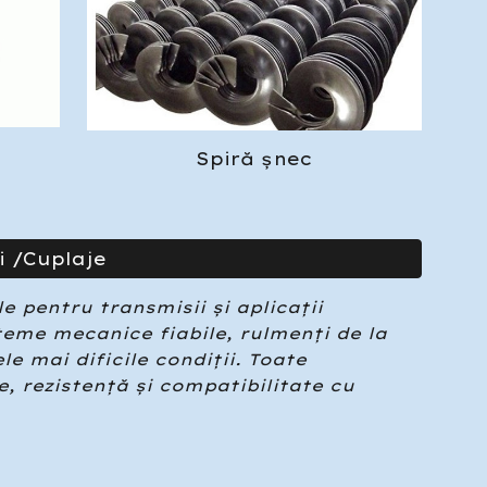
Spir
ă
ș
nec
i /Cuplaje
 pentru transmisii și aplicații
steme mecanice fiabile, rulmenți de la
e mai dificile condiții. Toate
e, rezistență și compatibilitate cu