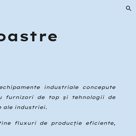
ion
oastre
hipamente industriale concepute
u furnizori de top și tehnologii de
ale industriei.
ine fluxuri de producție eficiente,