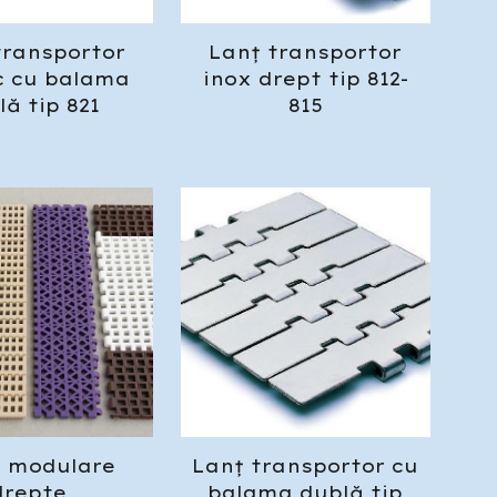
transportor
Lan
ț
transportor
c cu balama
inox drept tip 812-
l
ă
tip 821
815
i modulare
Lan
ț
transportor cu
drepte
balama dubl
ă
tip