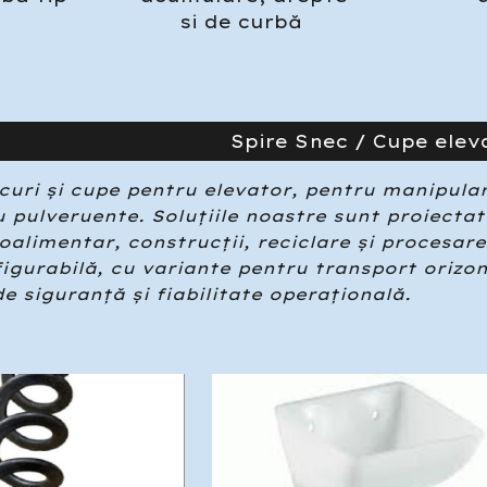
si de curb
ă
Spire Snec / Cupe elev
uri și cupe pentru elevator, pentru manipular
 pulveruente. Soluțiile noastre sunt proiectat
alimentar, construcții, reciclare și procesar
igurabilă, cu variante pentru transport orizon
e siguranță și fiabilitate operațională.