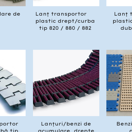
lare de
Lan
ț
transportor
Lan
ț
a
plastic drept/curba
plasti
tip 820 / 880 / 882
dub
portor
Lan
ț
uri/benzi de
Benz
rb
ă
tip
acumulare, drepte