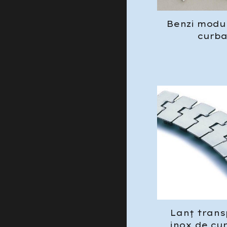
Benzi modu
curb
Lan
ț
trans
inox
de cu