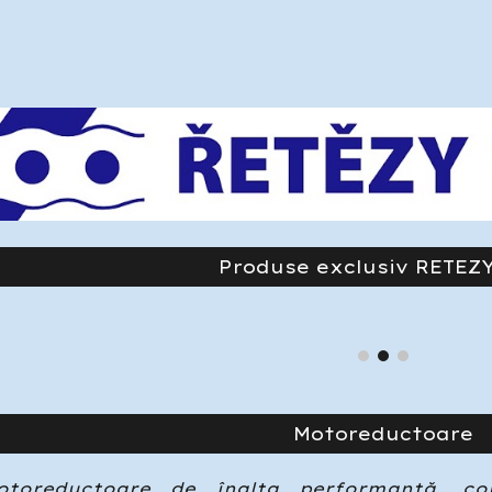
Produse exclusiv RETEZ
Motoreductoare
toreductoare de înalta performanță, conc