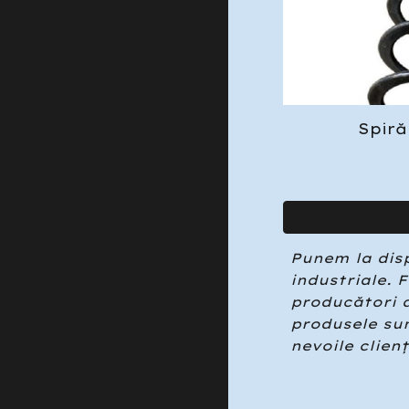
Spir
ă
Punem la disp
industriale. 
producători d
produsele sun
nevoile clienț