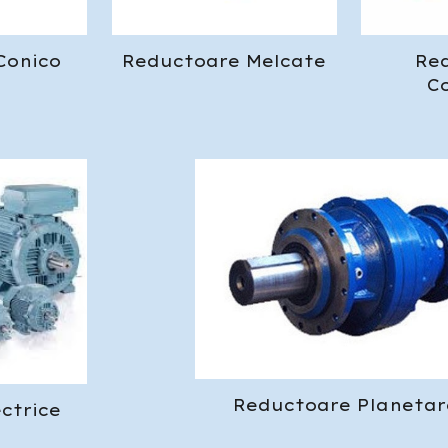
Conico
Reductoare Melcate
Re
C
Reductoare Planeta
ectrice