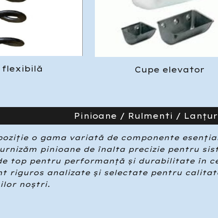
flexibil
ă
Cupe elevator
Pinioane / Rulmenti / Lanțur
oziție o gama variată de componente esențiale
Furnizăm pinioane de înalta precizie pentru si
e top pentru performanță și durabilitate în cel
t riguros analizate și selectate pentru calitat
ilor noștri.