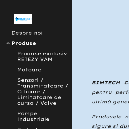
Sk
Despre noi
Produse
Produse exclusiv
RETEZY VAM
Motoare
Senzori /
BIMTECH 
Transmitatoare /
Citioare /
pentru perf
Limitatoare de
ultim
ă
gener
cursa / Valve
Pompe
Produsele n
industriale
sigure și du