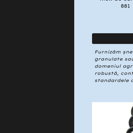
881
Furnizăm șnec
granulate sau
domeniul agro
robustă, conf
standardele d