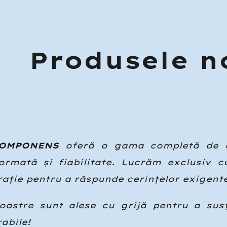
ip to main content
Skip to navigat
Produsele n
COMPONENS
oferă o gama completă de ec
ormată și fiabilitate. Lucrăm exclusiv c
ație pentru a răspunde cerințelor exigente 
oastre sunt alese cu grijă pentru a susț
rabile!