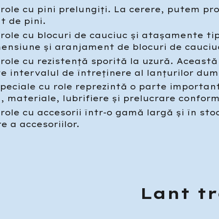
 role cu pini prelungiți. La cerere, putem p
 de pini.
 role cu blocuri de cauciuc și atașamente ti
ensiune și aranjament de blocuri de cauciuc
 role cu rezistență sporită la uzură. Aceast
e intervalul de întreținere al lanțurilor d
speciale cu role reprezintă o parte importan
 materiale, lubrifiere și prelucrare conform 
 role cu accesorii într-o gamă largă și în st
e a accesoriilor.
Lant t