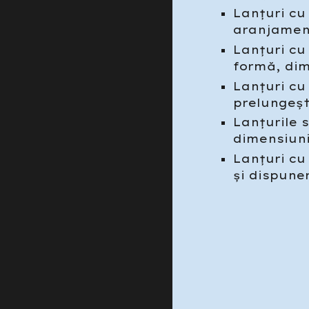
Lanțuri cu
aranjament
Lanțuri cu
formă, dim
Lanțuri cu
prelungeșt
Lanțurile 
dimensiuni,
Lanțuri cu
și dispuner