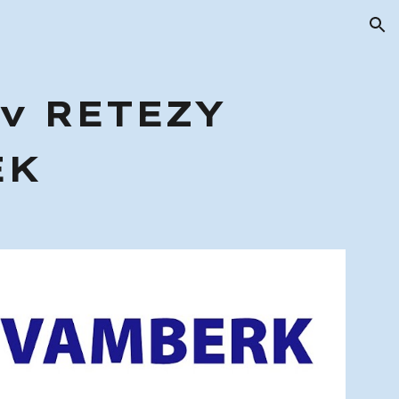
ion
iv RETEZY
EK