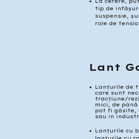
La cerere, put
tip de înfășur
suspensie, șu
role de tensi
Lant Ga
Lanțurile de t
care sunt nec
tracțiune/rez
mici, de până
pot fi găsite,
sau în indust
Lanțurile cu 
lanțurile cu r