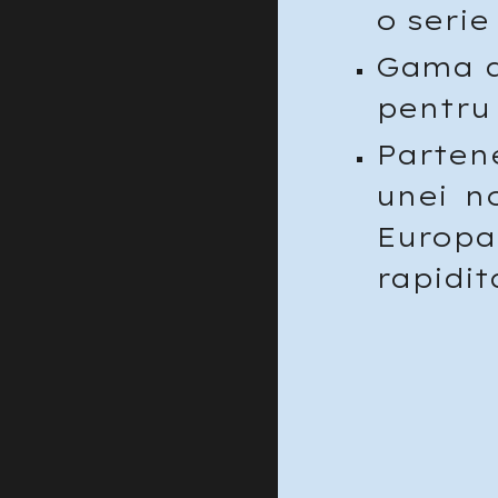
o serie
Gama d
pentru 
Parten
unei n
Europa
rapidit