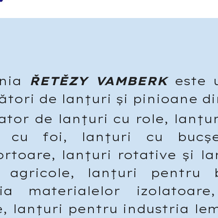
nia
ŘETĚZY VAMBERK
este u
tori de lanțuri și pinioane d
tor de lanțuri cu role, lanțu
i cu foi, lanțuri cu bucșe
rtoare, lanțuri rotative și la
i agricole, lanțuri pentru b
ria materialelor izolatoare
, lanțuri pentru industria lem