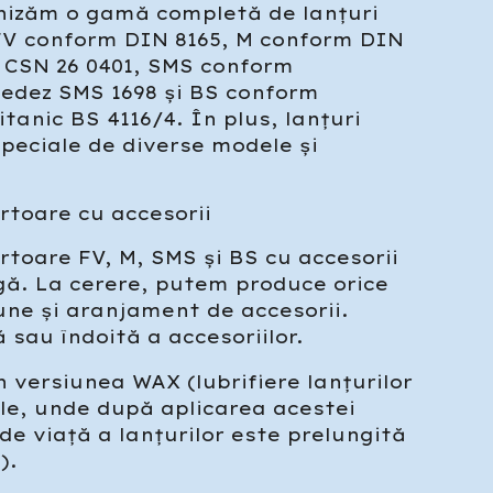
nizăm o gamă completă de lanțuri
FV conform DIN 8165, M conform DIN
și CSN 26 0401, SMS conform
edez SMS 1698 și BS conform
tanic BS 4116/4. În plus, lanțuri
peciale de diverse modele și
rtoare cu accesorii
rtoare FV, M, SMS și BS cu accesorii
gă. La cerere, putem produce orice
ne și aranjament de accesorii.
 sau îndoită a accesoriilor.
 versiunea WAX (lubrifiere lanțurilor
ale, unde după aplicarea acestei
e viață a lanțurilor este prelungită
).