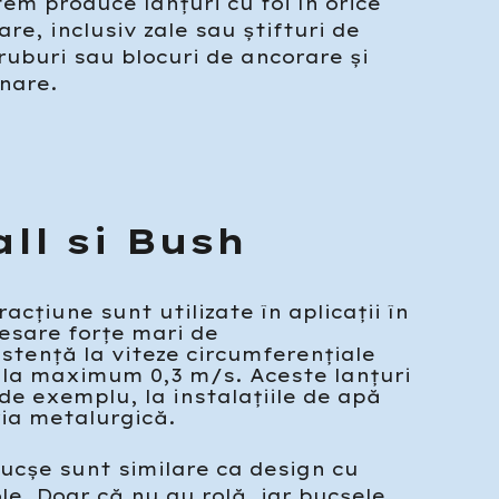
em produce lanțuri cu foi în orice
are, inclusiv zale sau știfturi de
ruburi sau blocuri de ancorare și
onare.
ll si Bush
racțiune sunt utilizate în aplicații în
esare forțe mari de
istență la viteze circumferențiale
 la maximum 0,3 m/s. Aceste lanțuri
 de exemplu, la instalațiile de apă
ria metalurgică.
bucșe sunt similare ca design cu
ole. Doar că nu au rolă, iar bucșele