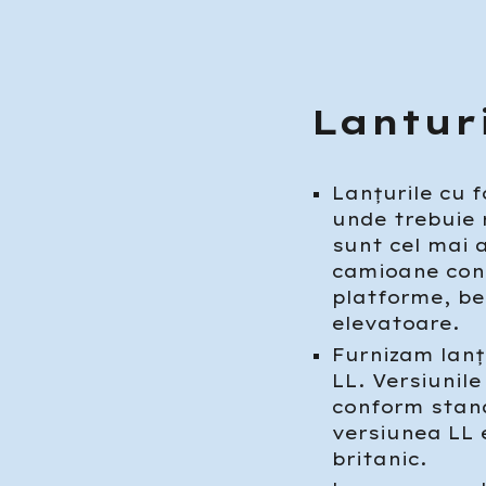
Lanturi
Lanțurile cu f
unde trebuie 
sunt cel mai 
camioane cont
platforme, be
elevatoare.
Furnizam lanțu
LL. Versiunile
conform stand
versiunea LL 
britanic.