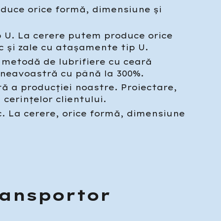
roduce orice formă, dimensiune și
p U. La cerere putem produce orice
 și zale cu atașamente tip U.
ă metodă de lubrifiere cu ceară
umneavoastră cu până la 300%.
tă a producției noastre. Proiectare,
cerințelor clientului.
oc. La cerere, orice formă, dimensiune
ransportor