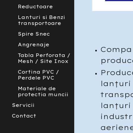
Reductoare
Lanturi si Benzi
transportoare
Spire Snec
Angrenaje
Compa
Tabla Perforata /
producă
Mesh / Site Inox
Produca
Cortina PVC /
Perdele PVC
lanțur
Materiale de
transpo
protectia muncii
lanțur
Servicii
indust
Contact
aeriene