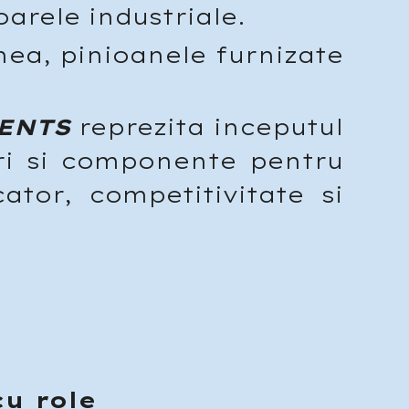
toarele industriale.
ea, pinioanele furnizate
ENTS
reprezita inceputul
ri si componente pentru
cator
, competitivitate si
u role