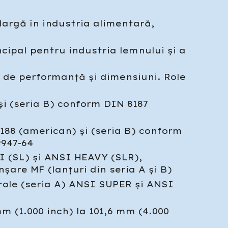
 largă în industria alimentară,
ncipal pentru industria lemnului și a
e de performanță și dimensiuni. Role
și (seria B) conform DIN 8187
8188 (american) și (seria B) conform
9947-64
SI (SL) și ANSI HEAVY (SLR),
șare MF (lanțuri din seria A și B)
 role (seria A) ANSI SUPER și ANSI
mm (1.000 inch) la 101,6 mm (4.000