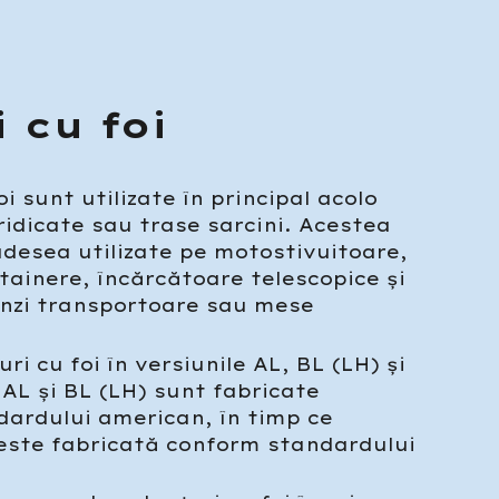
 cu foi
oi sunt utilizate în principal acolo
ridicate sau trase sarcini. Acestea
adesea utilizate pe motostivuitoare,
ainere, încărcătoare telescopice și
nzi transportoare sau mese
ri cu foi în versiunile AL, BL (LH) și
 AL și BL (LH) sunt fabricate
ardului american, în timp ce
este fabricată conform standardului