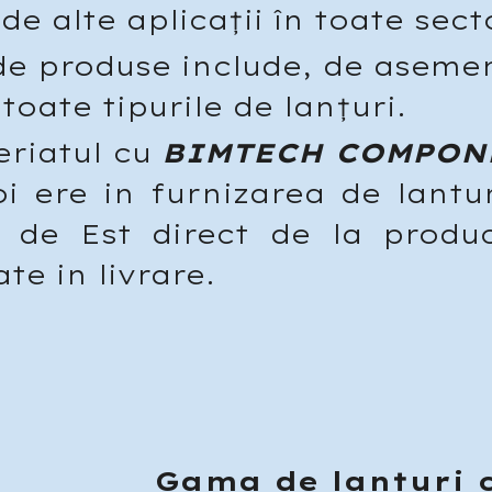
 de alte aplicații în toate sec
e produse include, de asemen
toate tipurile de lanțuri.
eriatul cu
BIMTECH COMPON
oi ere
in furnizarea
de lantu
 de Est direct de la produ
ate in livrare.
Gama de lanțuri c