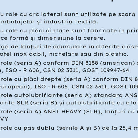
u role cu arc lateral sunt utilizate pe scară
ambalajelor și industria textilă.
u role cu plăci dințate sunt fabricate în pri
rice formă și dimensiune la cerere.
gă de lanțuri de acumulare în diferite clas
 oțel inoxidabil, nichelate sau din plastic.
 role (seria A) conform DIN 8188 (american) 
, ISO - R 606, CSN 02 3311, GOST 109947-64
 role cu plăci drepte (seria A) conform DIN 
european), ISO - R 606, CSN 02 3311, GOST 10
 role autolubrifiante (seria A) standard AN
ante SLR (seria B) și autolubrifiante cu etan
 role (seria A) ANSI HEAVY (SLR), lanțuri cu
AVY
role cu pas dublu (seriile A și B) de la 25,4 