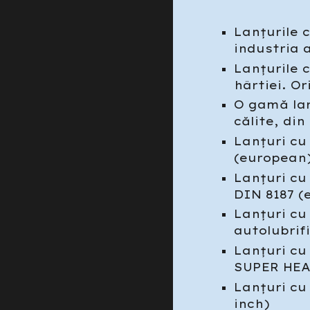
Lanțurile c
industria 
Lanțurile c
hârtiei. O
O gamă lar
călite, din
Lanțuri cu
(european)
Lanțuri cu
DIN 8187 (
Lanțuri cu
autolubrifi
Lanțuri cu
SUPER HE
Lanțuri cu 
inch)