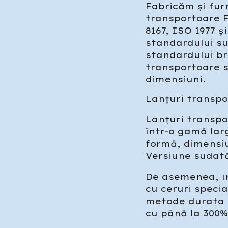
Fabricăm și fur
transportoare 
8167, ISO 1977 
standardului su
standardului bri
transportoare s
dimensiuni.
Lanțuri transpo
Lanțuri transpo
într-o gamă lar
formă, dimensiu
Versiune sudată
De asemenea, în
cu ceruri speci
metode durata d
cu până la 300%