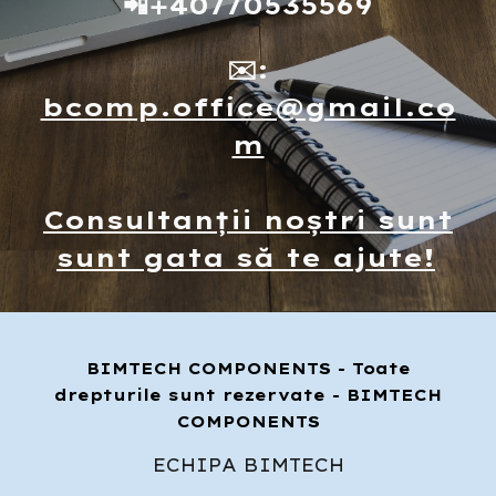
📲+40770535569
✉️:
bcomp.office@gmail.co
m
Consultanții noștri sunt
sunt gata să te ajute!
BIMTECH COMPONENTS
- Toate
drepturile sunt rezervate -
BIMTECH
COMPONENTS
ECHIPA BIMTECH