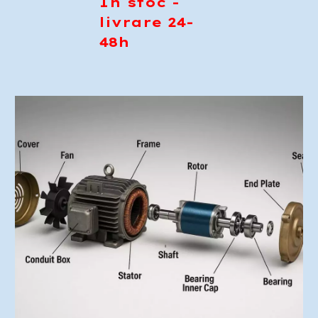
In stoc -
livrare 24-
48h